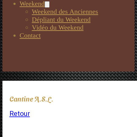
Weekend
Weekend des Anciennes
Dépliant du Weekend
Vidéo du Weekend
Contact
Cantine A.S.L.
Retour