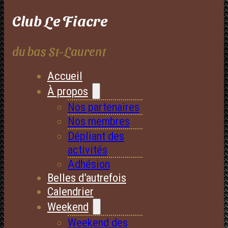
Club Le Fiacre
du bas St-Laurent
Accueil
À propos
Nos partenaires
Nos membres
Dépliant des
activités
Adhésion
Belles d’autrefois
Calendrier
Weekend
Weekend des