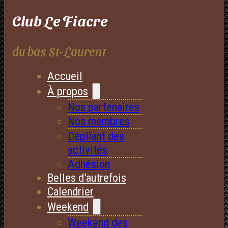
Club Le Fiacre
du bas St-Laurent
Accueil
À propos
Nos partenaires
Nos membres
Dépliant des
activités
Adhésion
Belles d’autrefois
Calendrier
Weekend
Weekend des