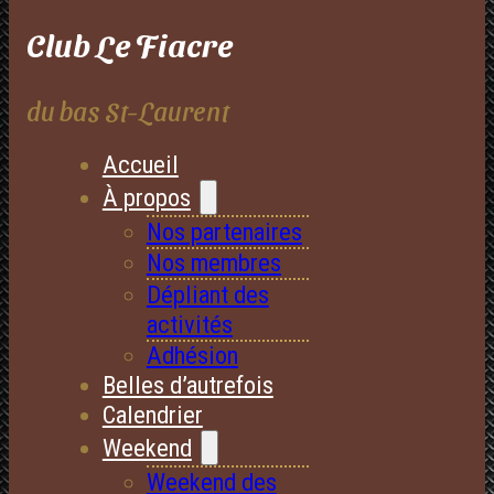
Club Le Fiacre
du bas St-Laurent
Accueil
À propos
Nos partenaires
Nos membres
Dépliant des
activités
Adhésion
Belles d’autrefois
Calendrier
Weekend
Weekend des