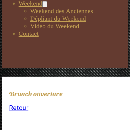
Weekend
Weekend des Anciennes
Dépliant du Weekend
Vidéo du Weekend
Contact
Brunch ouverture
Retour