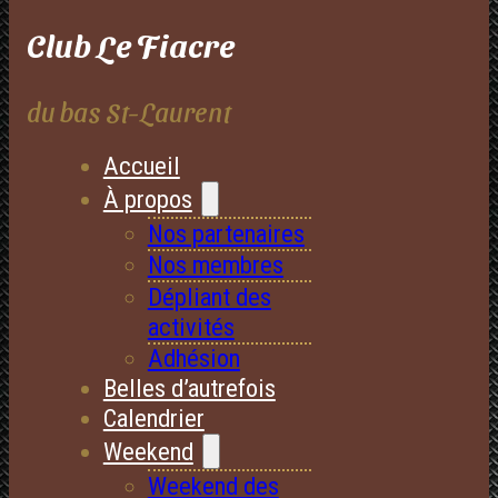
Club Le Fiacre
du bas St-Laurent
Accueil
À propos
Nos partenaires
Nos membres
Dépliant des
activités
Adhésion
Belles d’autrefois
Calendrier
Weekend
Weekend des