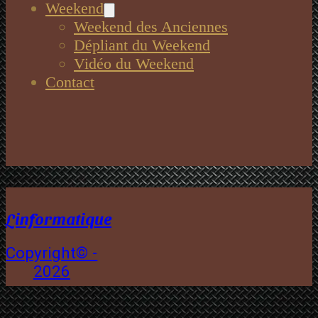
Weekend
Weekend des Anciennes
Dépliant du Weekend
Vidéo du Weekend
Contact
Linformatique
Copyright© -
2026