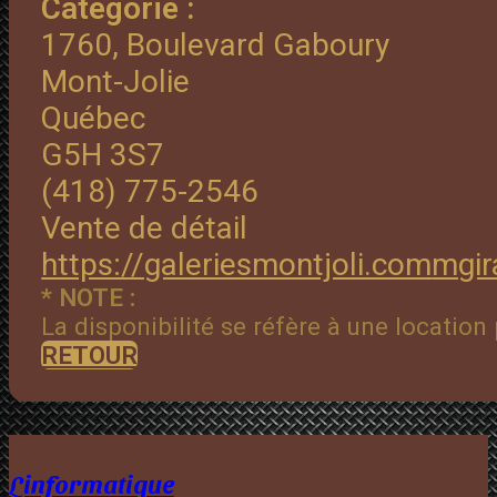
Catégorie :
1760, Boulevard Gaboury
Mont-Jolie
Québec
G5H 3S7
(418) 775-2546
Vente de détail
https://galeriesmontjoli.com
mgi
* NOTE :
La disponibilité se réfère à une locatio
RETOUR
Linformatique