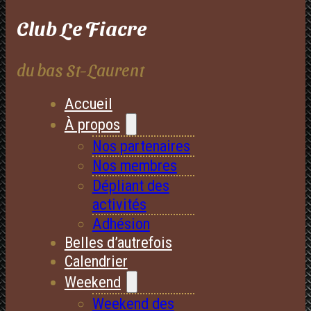
Club Le Fiacre
du bas St-Laurent
Accueil
À propos
Nos partenaires
Nos membres
Dépliant des
activités
Adhésion
Belles d’autrefois
Calendrier
Weekend
Weekend des