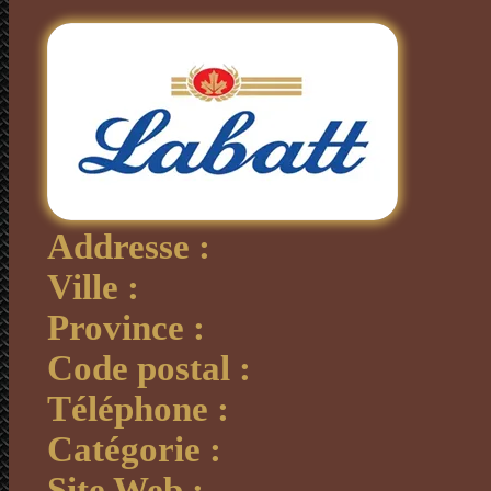
Addresse :
Ville :
Province :
Code postal :
Téléphone :
Catégorie :
Site Web :