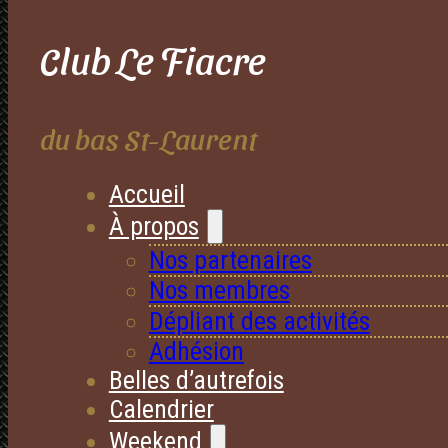
Club Le Fiacre
du bas St-Laurent
Accueil
À propos
Nos partenaires
Nos membres
Dépliant des activités
Adhésion
Belles d’autrefois
Calendrier
Weekend