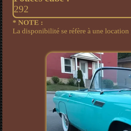
292
* NOTE :
La disponibilité se réfère à une locatio