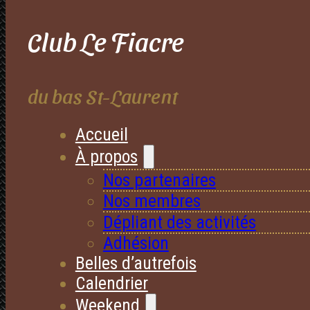
Club Le Fiacre
du bas St-Laurent
Accueil
À propos
Nos partenaires
Nos membres
Dépliant des activités
Adhésion
Belles d’autrefois
Calendrier
Weekend