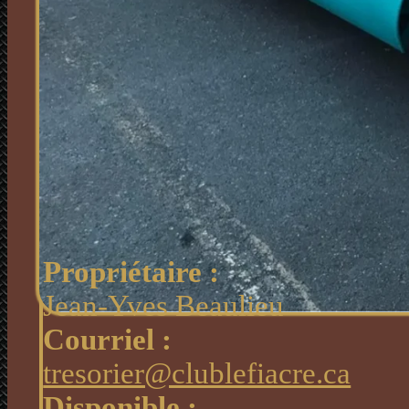
Propriétaire :
Jean-Yves Beaulieu
Courriel :
tresorier@clublefiacre.ca
Disponible :