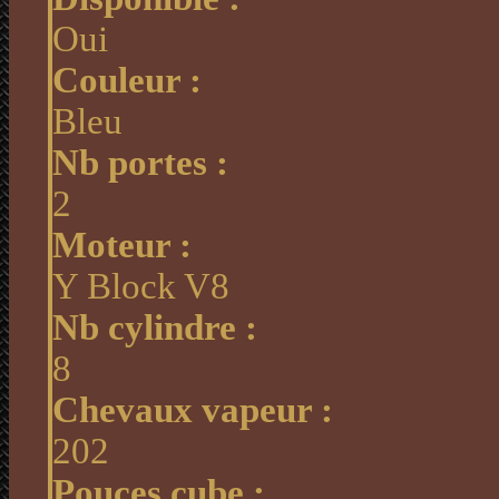
Oui
Couleur :
Bleu
Nb portes :
2
Moteur :
Y Block V8
Nb cylindre :
8
Chevaux vapeur :
202
Pouces cube :